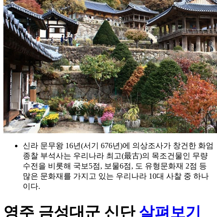
신라 문무왕 16년(서기 676년)에 의상조사가 창건한 화엄
종찰 부석사는 우리나라 최고(最古)의 목조건물인 무량
수전을 비롯해 국보5점, 보물6점, 도 유형문화재 2점 등
많은 문화재를 가지고 있는 우리나라 10대 사찰 중 하나
이다.
영주 금성대군 신단
살펴보기