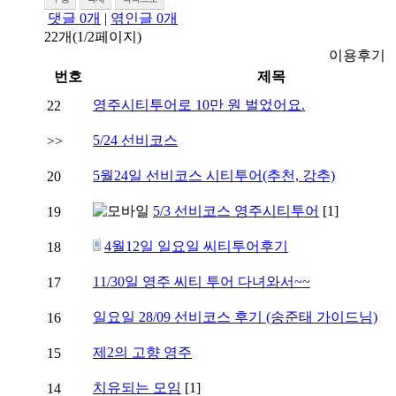
댓글
0
개
|
엮인글
0
개
22개(1/2페이지)
이용후기
번호
제목
영주시티투어로 10만 원 벌었어요.
22
5/24 선비코스
>>
5월24일 선비코스 시티투어(추천, 강추)
20
5/3 선비코스 영주시티투어
[1]
19
4월12일 일요일 씨티투어후기
18
11/30일 영주 씨티 투어 다녀와서~~
17
일요일 28/09 선비코스 후기 (송준태 가이드님)
16
제2의 고향 영주
15
치유되는 모임
[1]
14