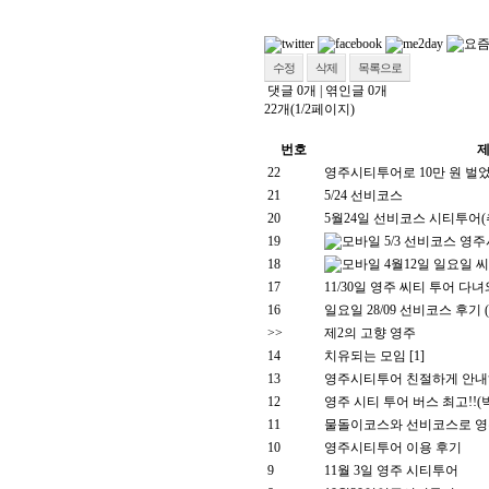
수정
삭제
목록으로
댓글
0
개
|
엮인글
0
개
22개(1/2페이지)
번호
22
영주시티투어로 10만 원 벌
21
5/24 선비코스
20
5월24일 선비코스 시티투어(
19
5/3 선비코스 영
18
4월12일 일요일
17
11/30일 영주 씨티 투어 다
16
일요일 28/09 선비코스 후기
>>
제2의 고향 영주
14
치유되는 모임
[1]
13
영주시티투어 친절하게 안내
12
영주 시티 투어 버스 최고!!
11
물돌이코스와 선비코스로 영주
10
영주시티투어 이용 후기
9
11월 3일 영주 시티투어