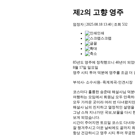
제2의 고향 영주
엄정자
|
2025.08.18 13:40
|
조회
532
인쇄
스크랩
85년도 영주에 정착했으니 40년이 되었
8월 17일 일요일
영주 시티 투어 덕분에 영주를 조금 더 
부석사- 소수서원- 죽계계곡-인견시장
코스마다 훌륭한 송준태 해설사님 덕분에
여행하는 모임에서 회원님 모두 만족하
모두 가까운 곳이라 여러 번 다녀왔지
해설사 님의 진지하고 열정적인 설명을
그냥 스쳐 지나가던 국보,보물을 다시 한
보게 되었습니다.
시간이 주어지면 토요일 코스도 다녀와
잘 챙겨주시고 더운 날씨에도 끝까지 최
항상 건강하시고 영주 시티 투어 무궁한